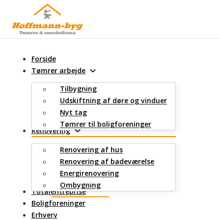
Spring til hovedindhold
Spring til sidefod
Forside
Tømrer arbejde
Tilbygning
Udskiftning af døre og vinduer
Nyt tag
Tømrer til boligforeninger
Renovering
Renovering af hus
Renovering af badeværelse
Energirenovering
Ombygning
Totalentreprise
Boligforeninger
Erhverv