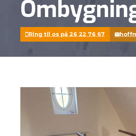
Ombygning 
Ring til os på 26 22 76 67
hoff