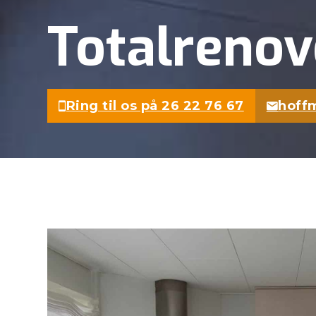
Totalrenove
Ring til os på 26 22 76 67
hoff