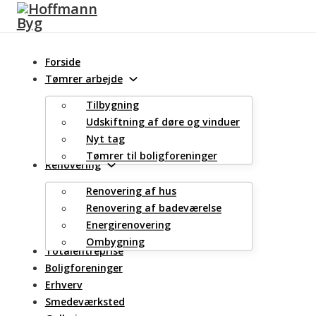
Spring til hovedindhold
Spring til sidefod
Forside
Tømrer arbejde
Tilbygning
Udskiftning af døre og vinduer
Nyt tag
Tømrer til boligforeninger
Renovering
Renovering af hus
Renovering af badeværelse
Energirenovering
Ombygning
Totalentreprise
Boligforeninger
Erhverv
Smedeværksted