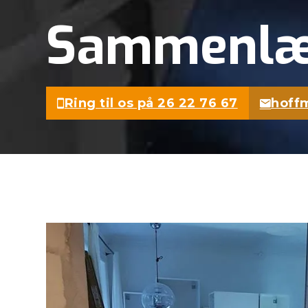
Sammenlægn
Ring til os på 26 22 76 67
hoff