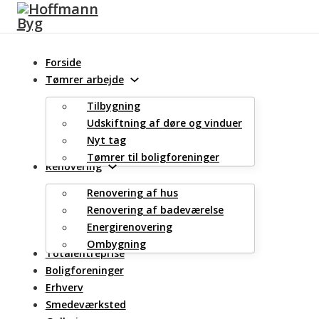
Spring til hovedindhold
Spring til sidefod
Forside
Tømrer arbejde
Tilbygning
Udskiftning af døre og vinduer
Nyt tag
Tømrer til boligforeninger
Renovering
Renovering af hus
Renovering af badeværelse
Energirenovering
Ombygning
Totalentreprise
Boligforeninger
Erhverv
Smedeværksted