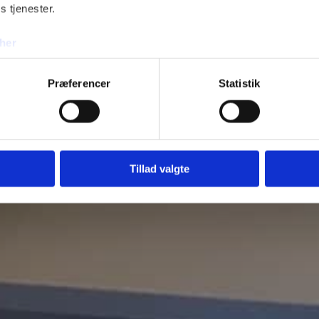
s tjenester.
her
Præferencer
Statistik
Tillad valgte