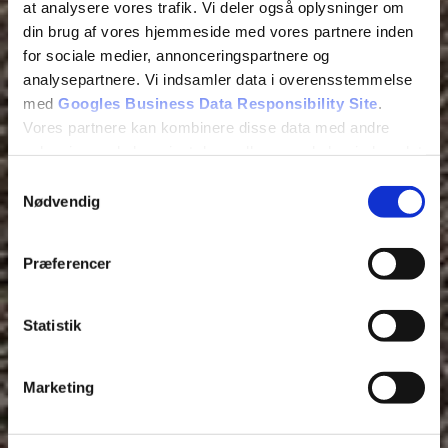
at analysere vores trafik. Vi deler også oplysninger om
din brug af vores hjemmeside med vores partnere inden
for sociale medier, annonceringspartnere og
analysepartnere. Vi indsamler data i overensstemmelse
med
Googles Business Data Responsibility Site
.
Vores partnere kan kombinere disse data med andre
oplysninger, du har givet dem, eller som de har indsamlet
fra din brug af deres tjenester.
Samtykkevalg
Nødvendig
Se Cookie & Privatlivspolitik
her
Præferencer
Statistik
Marketing